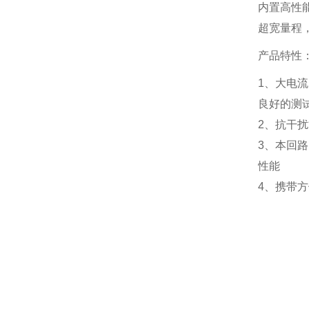
内置高性
超宽量程
产品特性
1、大电
良好的测
2、抗干
3、本回
性能
4、携带