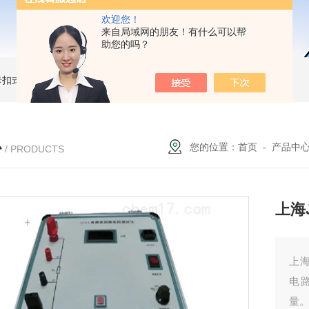
欢迎您！
来自局域网的朋友！有什么可以帮
助您的吗？
簧卡扣式接地棒
JDX-WL圆口螺旋式（猴头式）接地棒
JDX-S双舌式接地棒价格
心
您的位置：
首页
-
产品中
/ PRODUCTS
上海
上海
电
量。