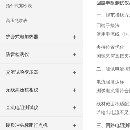
回路电阻测试仪
指针式兆欧表
一、规范接线方
高压兆欧表
‌四端子接法‌
使用电流线（I+
护套式电加热器
‌夹持位置优化‌
防雷检测仪
测试夹需直接夹
二、测试电流控
交流试验变压器
‌电流强度达标‌
无线高压核相仪
测试电流需符合
‌线材截面积适配‌
直流电阻测试仪
若输出电流不足
硬质冲头标距打点机
三、回路电阻测