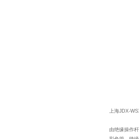
上海JDX-
由绝缘操作杆
彩色管，绝缘