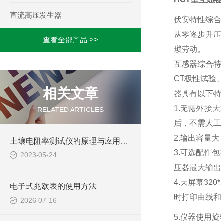
直流高压发生器
伏安特性综合
从零逐步升压
查看全部产品 >>
琐劳动。
互感器综合特
CT极性试验
相关文章
器具有以下特
1.无需外接
RELATED ARTICLES
后，不需人工
2.输出容量大
土壤电阻率测试仪的原理与应用探析
3.可选配件
2023-05-24
压器最大输出
4.大屏幕3
电子式兆欧表的使用方法
时打印曲线和
2026-07-16
5.仪器使用