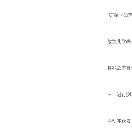
“G”端（如需
放置兆欧表
将兆欧表置于
三、进行测
摇动兆欧表（