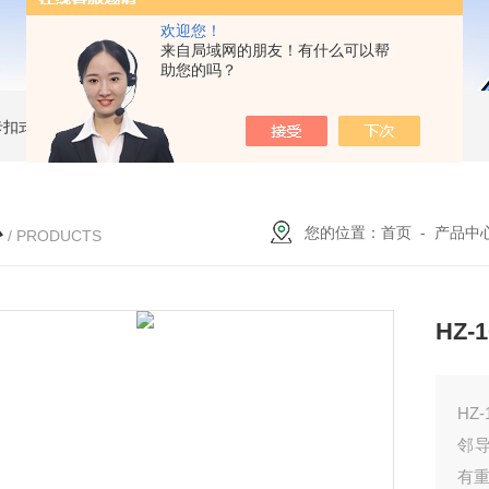
欢迎您！
来自局域网的朋友！有什么可以帮
助您的吗？
簧卡扣式接地棒
JDX-WL圆口螺旋式（猴头式）接地棒
JDX-S双舌式接地棒价格
心
您的位置：
首页
-
产品中
/ PRODUCTS
HZ
HZ
邻
有