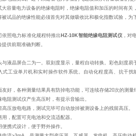
容量电力设备的绝缘电阻时，绝缘电阻值和加压的时间有关，
解被试品的绝缘性能必须首先对其做吸收比和极化指数试验，为
。
照电力标准化规程特推出
HZ-10K智能绝缘电阻测试仪
，对
验提供前期准确判断。
：
械表头与液晶屏合二为一。双刻度显示，量程自动转换。彩色刻度易
用嵌入式工业单片机和实时操作软件系统。自动化程度高、抗干
界面友好，各种测量结果具有防掉电功能，可连续存储20次的测量
绝缘电阻测试仪产生高压时，有提示音输出。
置残留高压放电电路，测试完毕可自动放掉被测设备上的残留高压。
流两用，配置可充电池和交流适配器。
采用便携式设计，便于野外操作。
压短路电流≥3mA，是测量大型变压器、互感器、发电机、高压电