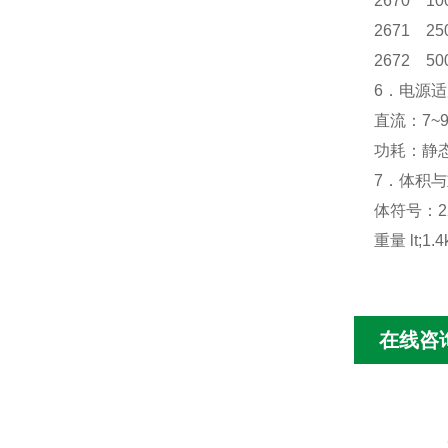
2670 1
2671 2
2672 5
6．电源
直流：7~
功耗：静态
7．体积
体符号：22
重量 lt;1.4
在线咨