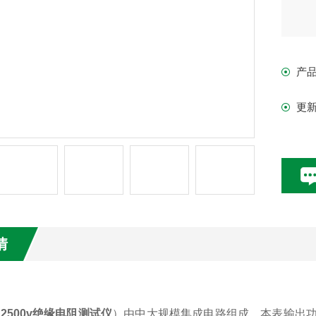
产
更
情
（
2500v绝缘电阻测试仪
）由中大规模集成电路组成。本表输出