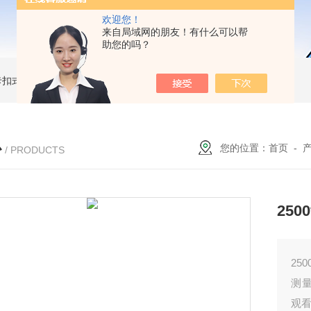
欢迎您！
来自局域网的朋友！有什么可以帮
助您的吗？
簧卡扣式接地棒
JDX-WL圆口螺旋式（猴头式）接地棒
JDX-S双舌式接地棒价格
心
您的位置：
首页
-
/ PRODUCTS
25
25
测
观