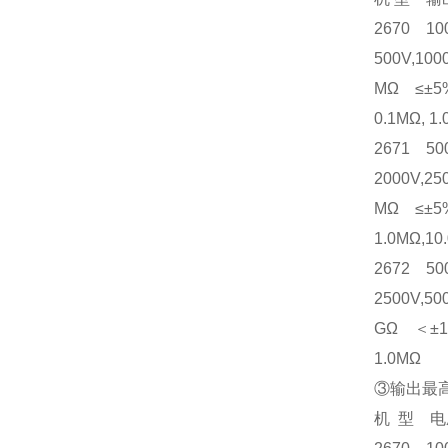
2670 10
500V,100
MΩ ≤±5%
0.1MΩ, 
2671 50
2000V,25
MΩ ≤±5%
1.0MΩ,1
2672 50
2500V,50
GΩ ＜±10
1.0MΩ
③输出最
机 型 