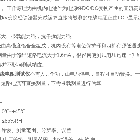
）。工作原理为由机内电池作为电源经DC/DC变换产生的直流高
I/V变换经除法器完成运算直接将被测的绝缘电阻值由LCD显示
功率大、带载能力强，抗干扰能力强。
外壳由高强度铝合金组成，机内设有等电位保护环和四阶有源低通
测量由于输出短路电流大于1.6mA，很容易使测试电压迅速上
落并不影响测试精度。
v绝缘电阻测试仪
不需人力作功，由电池供电，量程可自动转换。一
输出短路电流可直接测量，不需带载测量进行估算。
件
0℃~+45℃
≤85%RH
压等级、测量范围、分辨率、误差
输出电压等级 测量范围 相对误差 分 辨 率