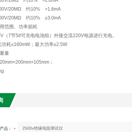
000V/2MΩ 约10% >2.0mA
500V/20MΩ 约10% >1.6mA
000V/20MΩ 约10% ≥3.0mA
适用范围、功率损耗
9V（7节5#可充电电池组）外接交流220V电源进行充电。
功耗≤160mW；最大功率≤2.5W
与重量
0mm×200mm×105mm；
kg
询
产品：