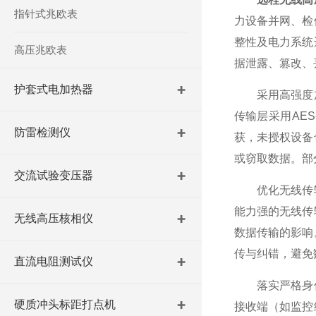
指针式兆欧表
力设备并网、检
整性及电力系统
高压兆欧表
据泄露、篡改、
护套式电加热器
采用高强度加
传输层采用AE
防雷检测仪
获，未授权设备
或窃取数据。部
交流试验变压器
优化无线传输
能力强的无线传
无线高压核相仪
数据传输的影响
传与纠错，避免
直流电阻测试仪
落实严格身份
硬质冲头标距打点机
接收端（如监控