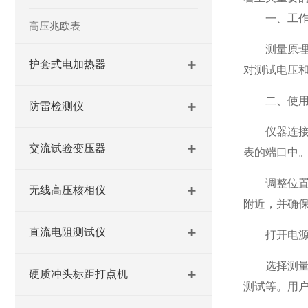
一、工作
高压兆欧表
测量原理基
护套式电加热器
对测试电压
二、使用
防雷检测仪
仪器连接：
交流试验变压器
表的端口中
调整位置：
无线高压核相仪
附近，并确
直流电阻测试仪
打开电源：
选择测量模
硬质冲头标距打点机
测试等。用