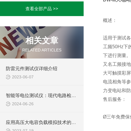
查看全部产品 >>
概述：
适用于测试各
相关文章
工频50Hz
RELATED ARTICLES
下进行测量。
又名工频接地
防雷元件测试仪详细介绍
大可触摸彩屏
2023-06-07
电流相角等参
力变电站和防
智能等电位测试仪：现代电路检测的得力助手
售后服务：
2024-06-26
Ø三年免费保
应用高压大电容负载模拟技术的变频串联谐振耐压试验装置研究与实验验证
2023-07-19