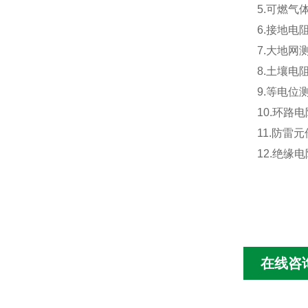
5.可燃
6.接地电
7.大地网
8.土壤电
9.等电位
10.环路
11.防雷
12.绝缘电
在线咨