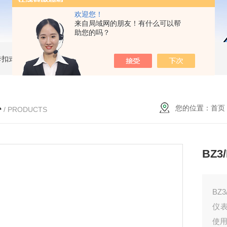
欢迎您！
来自局域网的朋友！有什么可以帮
助您的吗？
簧卡扣式接地棒
JDX-WL圆口螺旋式（猴头式）接地棒
JDX-S双舌式接地棒价格
心
您的位置：
首页
/ PRODUCTS
BZ
BZ
仪
使