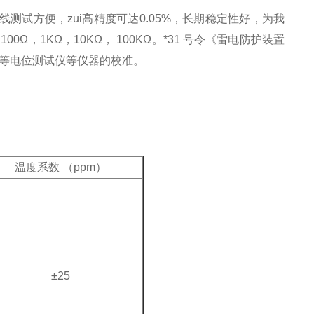
测试方便，zui高精度可达0.05%，长期稳定性好，为我
0Ω，1KΩ，10KΩ， 100KΩ。*31 号令《雷电防护装置
仪，等电位测试仪等仪器的校准。
温度系数 （ppm）
±25