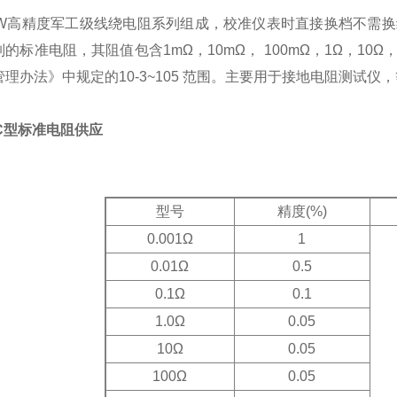
/2W高精度军工级线绕电阻系列组成，校准仪表时直接换档不需换线
的标准电阻，其阻值包含1mΩ，10mΩ， 100mΩ，1Ω，10Ω，10
理办法》中规定的10-3~105 范围。主要用于接地电阻测试
Z3C型标准电阻供应
：
型号
精度(%)
0.001Ω
1
0.01Ω
0.5
0.1Ω
0.1
1.0Ω
0.05
10Ω
0.05
100Ω
0.05