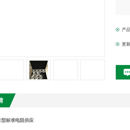
产
更
情
Z3C型标准电阻供应