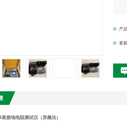
产
更
情
承装接地电阻测试仪（异频法）