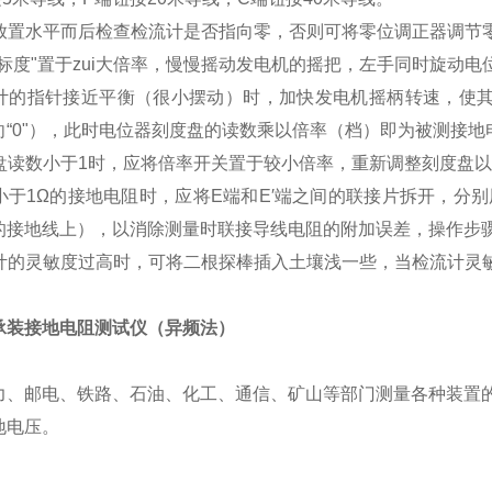
仪表放置水平而后检查检流计是否指向零，否则可将零位调正器调节
倍率标度"置于zui大倍率，慢慢摇动发电机的摇把，左手同时旋动电
检流计的指针接近平衡（很小摆动）时，加快发电机摇柄转速，使
向“0"），此时电位器刻度盘的读数乘以倍率（档）即为被测接地
刻度盘读数小于1时，应将倍率开关置于较小倍率，重新调整刻度盘
量小于1Ω的接地电阻时，应将E端和E′端之间的联接片拆开，分
的接地线上），以消除测量时联接导线电阻的附加误差，操作步
检流计的灵敏度过高时，可将二根探棒插入土壤浅一些，当检流计
承装接地电阻测试仪（异频法）
力、邮电、铁路、石油、化工、通信、矿山等部门测量各种装置
地电压。