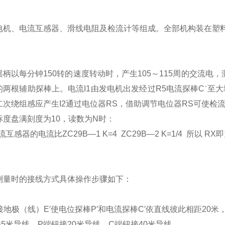
电机、电流互感器、滑线电阻及检流计等组成。全部机构装在塑
。
：
柄以每分钟150转的速度转动时，产生105～115周的交流电
的两根辅助探棒上。电流I1由发电机出发经过R5电流探棒Cˊ至
二次绕组感应产生I2通过电位器RS，借助调节电位器RS可使检
标度盘满刻度为10，读数为N时：
互感器的电流比ZC29B—1 K=4 ZC29B—2 K=1/4 所以 
：
测量时的接线方式具体操作步骤如下：
测接地极（线）E′使电位探棒P′和电流探棒C′依直线彼此相距20米，
钮接5米导线，P端钮接20米导线，C端钮接40米导线。