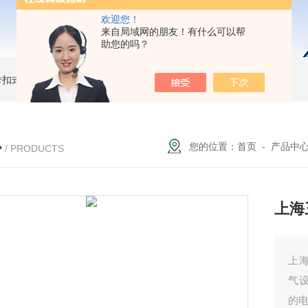
欢迎您！
来自局域网的朋友！有什么可以帮
助您的吗？
簧卡扣式接地棒
JDX-WL圆口螺旋式（猴头式）接地棒
JDX-S双舌式接地棒价格
心
您的位置：
首页
-
产品中
/ PRODUCTS
上海
上
气
的