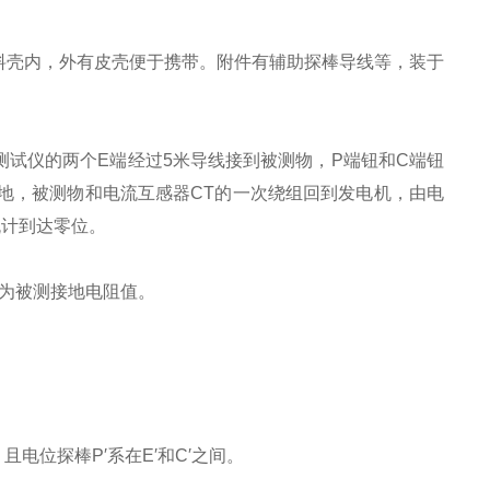
料壳内，外有皮壳便于携带。附件有辅助探棒导线等，装于
，测试仪的两个E端经过5米导线接到被测物，P端钮和C端钮
大地，被测物和电流互感器CT的一次绕组回到发电机，由电
流计到达零位。
RX即为被测接地电阻值。
且电位探棒P′系在E′和C′之间。