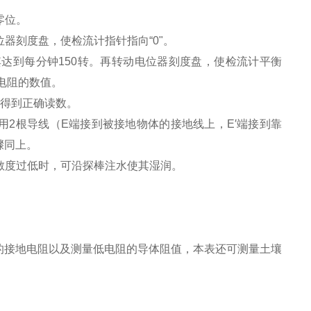
零位。
位器刻度盘，使检流计指针指向“0"。
其达到每分钟150转。再转动电位器刻度盘，使检流计平衡
电阻的数值。
以得到正确读数。
别用2根导线（E端接到被接地物体的接地线上，E′端接到靠
骤同上。
灵敏度过低时，可沿探棒注水使其湿润。
的接地电阻以及测量低电阻的导体阻值，本表还可测量土壤