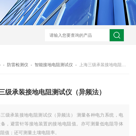
HD3400A接地电阻测试仪
S3010数字接地电阻测试仪现货
TH11E
心
-
防雷检测仪
-
智能接地电阻测试仪
-
上海三级承装接地电阻测试仪（异频法）
三级承装接地电阻测试仪（异频法）
海三级承装接地电阻测试仪（异频法） 测量各种电力系统，电
设备，避雷针等接地装置的接地电阻值。亦可测量低电阻导体
电阻值；还可测量土壤电阻率。