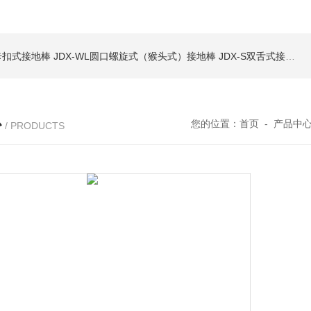
簧卡扣式接地棒
JDX-WL圆口螺旋式（猴头式）接地棒
JDX-S双舌式接地棒价格
心
您的位置：
首页
-
产品中
/ PRODUCTS