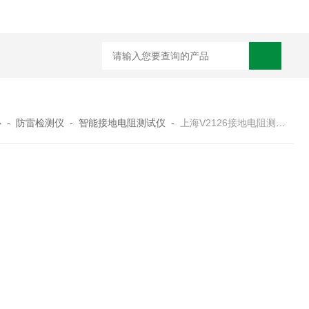
HD3400A接地电阻测试仪
S3010数字接地电阻测试仪现货
TH11E
心
-
防雷检测仪
-
智能接地电阻测试仪
-
上海V2126接地电阻测试仪