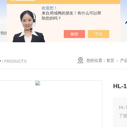
欢迎您！
来自局域网的朋友！有什么可以帮
助您的吗？
簧卡扣式接地棒
JDX-WL圆口螺旋式（猴头式）接地棒
JDX-S双舌式接地棒价格
心
您的位置：
首页
-
产
/ PRODUCTS
HL
HL
了