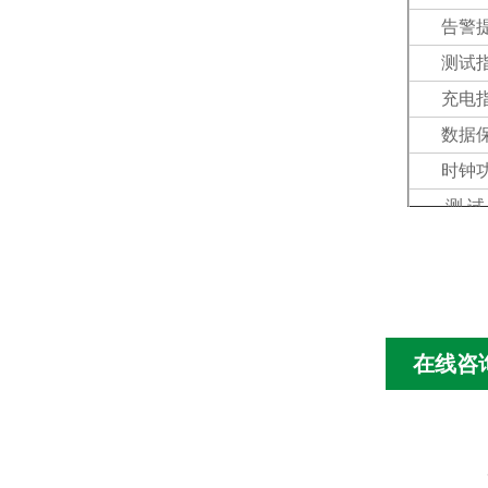
告警
测试
充电
数据
时钟
测 试
背光
显示
主机
质
在线咨
线路
溢出
低电压