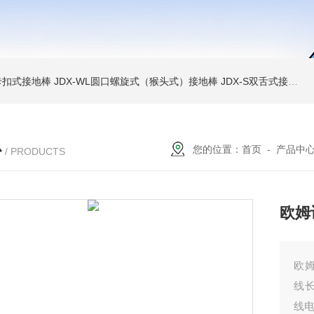
簧卡扣式接地棒
JDX-WL圆口螺旋式（猴头式）接地棒
JDX-S双舌式接地棒价格
心
您的位置：
首页
-
产品中
/ PRODUCTS
欧姆
欧
线
线