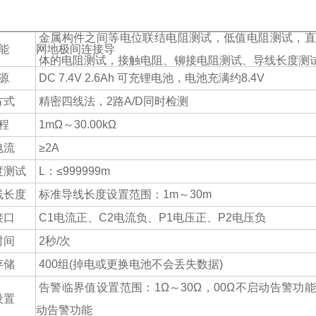
：
金属构件之间等电位联结电阻测试，低值电阻测试，直
能
网地极间连接导
体的电阻测试，接触电阻、铆接电阻测试、导线长度测
源
DC 7.4V 2.6Ah 可充锂电池，电池充满约8.4V
方式
精密四线法，2路A/D同时检测
程
1mΩ～30.00kΩ
电流
≥2A
度测试
L：≤999999
m
线长度
标准导线长度设置范围：1m～30m
接口
C1电流正、C2电流负、P1电压正、P2电压负
时间
2秒/次
存储
400组(掉电或更换电池不会丢失数据)
告警临界值设置范围：1Ω～30Ω，00Ω不启动告警功
设置
动告警功能