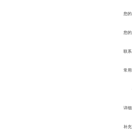
工作温
存放温
您的
充电
USB
您的
耐
联系
适合
常用
详细
补充