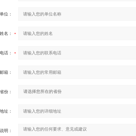
湿度
-10℃～40℃；80%rh以下
湿度
-10℃～60℃；70%rh以下
单位：
接口
有
接口
具有USB接口，软件监控，存储数据可以上传电脑，保
姓名：
压
AC 3700V/rms(外壳与螺钉之间)
IEC61010-1、CAT Ⅲ 600V、污染等级2、
JJG724-199
电话：
姆表检定规程》
安规
JJG166-1993
《直流电阻器检定规程》、《DL/T967-2
仪与直流电阻快
速
测试仪检定规程》
邮箱：
省份：
地址：
说明：