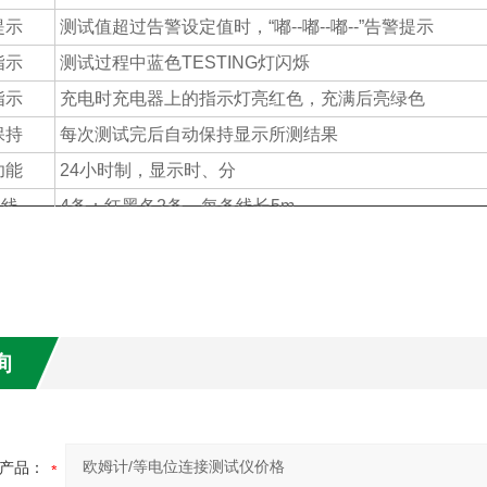
提示
测试值超过告警设定值时，“嘟--嘟--嘟--”告警提示
指示
测试过程中蓝色TESTING灯闪烁
指示
充电时充电器上的指示灯亮红色，充满后亮绿色
保持
每次测试完后自动保持显示所测结果
功能
24小时制，显示时、分
 线
4条：红黑各2条，每条线长5m
功能
可控灰白屏背光，适合昏暗场所使用
模式
LCD；尺寸：128mm×75mm
尺寸
215mm×178mm×83mm
量
950g
询
电压
应避免线路带电测量
显示
超量程溢出功能：“
OL”符号显示
指示
当电池电压降到6.8V±0.1V时，电池电压低符号显示，
产品：