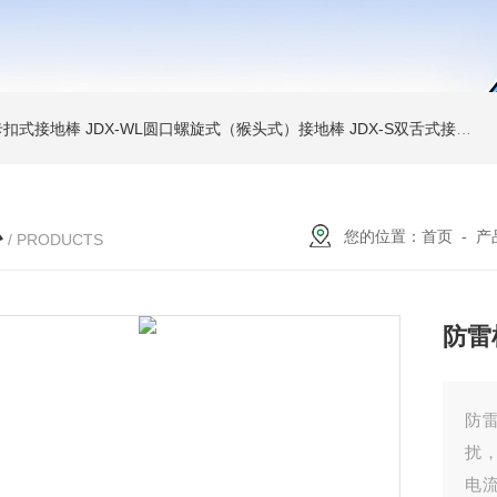
簧卡扣式接地棒
JDX-WL圆口螺旋式（猴头式）接地棒
JDX-S双舌式接地棒价格
心
您的位置：
首页
-
产
/ PRODUCTS
防雷
防
扰
电