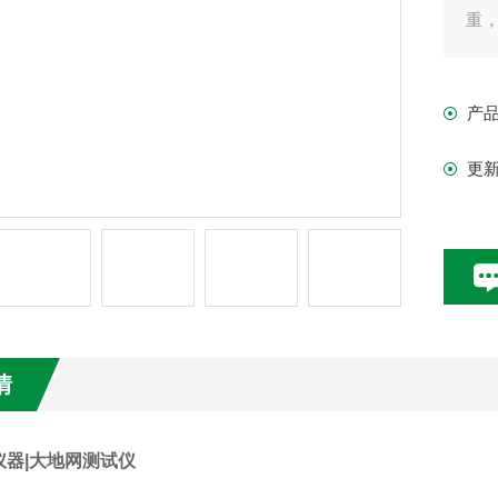
重
题
产
更
情
仪器|大地网测试仪