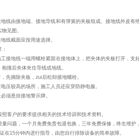
：
工接地线由接地端、接地导线和有弹簧的夹板组成。接地线外皮有
实物见图。
接地线截面应按用途选择。
求：
将施工接地线一端用螺栓紧固在接地体上，把夹体的夹板打开，支
，相撞后夹体夹住导线或地线。
时，先摘除夹板，zui后松卸接地螺栓。
感应电压较高的场所，施工人员还应穿防静电服。
处必须悬挂接地警示牌。
：
将按照客户的要求提供相关的技术培训和技术资料。
品有质量问题，一个月免费免责包退包换，三年免费保修，终生维护
保证在15分钟内进行指导，由您自行排除设备的简单故障。