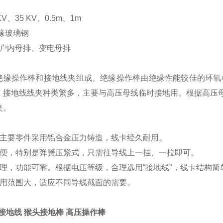
V、35 KV、0.5m、1m
缘玻璃钢
 户内母排、变电母排
绝缘操作棒和接地线夹组成。绝缘操作棒由绝缘性能较佳的环氧
；接地线线夹种类繁多，主要与高压母线临时接地用。根据高压
夹。
：
等主要零件采用铝合金压力铸造，线卡经久耐用。
简便，特别是弹簧压紧式，只需往导线上一挂、一拉即可。
合理，功能可靠。根据电压等级，合理选用“接地线"，线卡结构简
实用范围大，适应不同导线截面的需要。
V接地线 猴头接地棒 高压操作棒