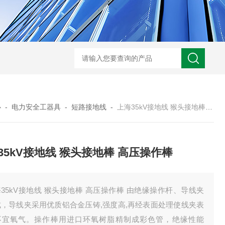
HD3400A接地电阻测试仪
S3010数字接地电阻测试仪现货
TH11E
心
-
电力安全工器具
-
短路接地线
-
上海35kV接地线 猴头接地棒 高压操作棒
35kV接地线 猴头接地棒 高压操作棒
35kV接地线 猴头接地棒 高压操作棒 由绝缘操作杆、导线夹
成，导线夹采用优质铝合金压铸,强度高,再经表面处理使线夹表
不宜氧气。操作棒用进口环氧树脂精制成彩色管，绝缘性能