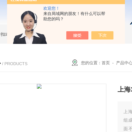
欢迎您！
来自局域网的朋友！有什么可以帮
助您的吗？
簧卡扣式接地棒
JDX-WL圆口螺旋式（猴头式）接地棒
JDX-S双舌式接地棒价格
心
您的位置：
首页
-
产品中
/ PRODUCTS
上海
上海
组
面