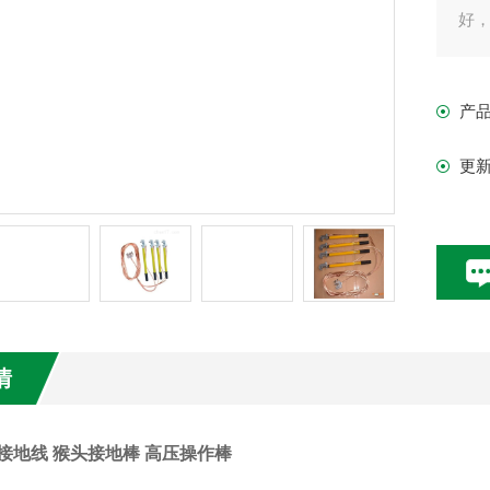
好
产
更
情
V接地线 猴头接地棒 高压操作棒