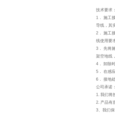
技术要求
1． 施
导线，其
2． 施工
线使用要
3． 先
架空地线
4． 卸除
5． 在
6． 接地
公司承诺
1. 我们
2. 产
3、我们