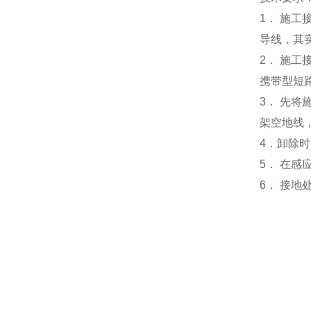
1． 施
导线，其
2． 施工
携带型短
3． 先
架空地线
4．
卸除时
5． 在
6． 接地