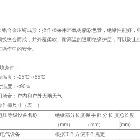
：
质铝合金压铸成形；操作棒采用环氧树脂彩色管，绝缘性能好，
铜线绞合而成，并外覆柔软、耐高温的透明绝缘护层，可以防止
在操作中的安全。
：
环境条件：
温度：-25℃~+55℃
温度：≤90％
用场合：户内和户外无雨天气
操作棒尺寸（表一）
电压等级设备名称
绝缘部分长度
握手部分长度
总长度
（mm）
（mm）
(mm)
下电气设备
根据工作方便不作规定