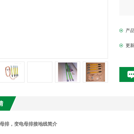
产
更
情
内母排，变电母排接地线简介