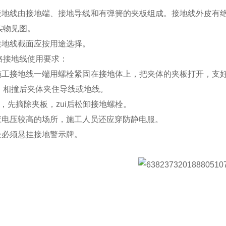
工接地线由接地端、接地导线和有弹簧的夹板组成。接地线外皮有
实物见图。
接地线截面应按用途选择。
路接地线使用要求：
将施工接地线一端用螺栓紧固在接地体上，把夹体的夹板打开，支
，相撞后夹体夹住导线或地线。
，先摘除夹板，zui后松卸接地螺栓。
感应电压较高的场所，施工人员还应穿防静电服。
处必须悬挂接地警示牌。