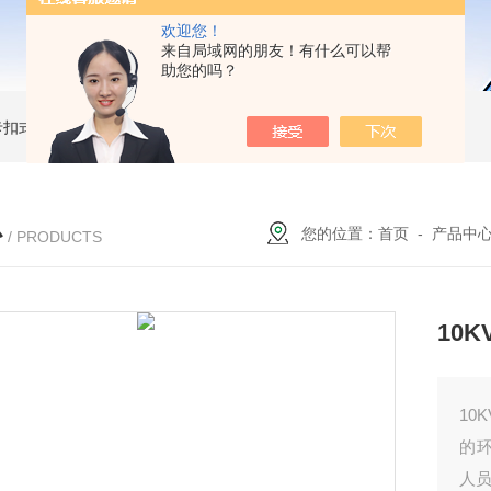
欢迎您！
来自局域网的朋友！有什么可以帮
助您的吗？
簧卡扣式接地棒
JDX-WL圆口螺旋式（猴头式）接地棒
JDX-S双舌式接地棒价格
心
您的位置：
首页
-
产品中
/ PRODUCTS
10
10
的
人