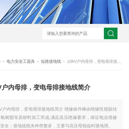
HD3400A接地电阻测试仪
S3010数字接地电阻测试仪现货
TH11E
心
-
电力安全工器具
-
短路接地线
-
10KV户内母排，变电母排接地线简介
KV户内母排，变电母排接地线简介
KV户内母排，变电母排接地线简介 绝缘操作棒由绝缘性能较佳
环氧树脂等原材料加工而成,满足高压绝缘要求，保证电业维修
员安全；接地线线夹种类繁多，主要与高压母线临时接地用。