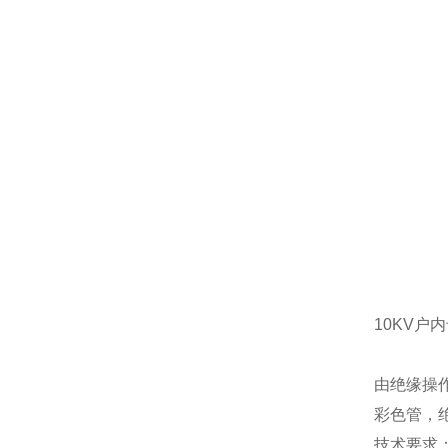
10KV户
由绝缘操
彩色管，
技术要求