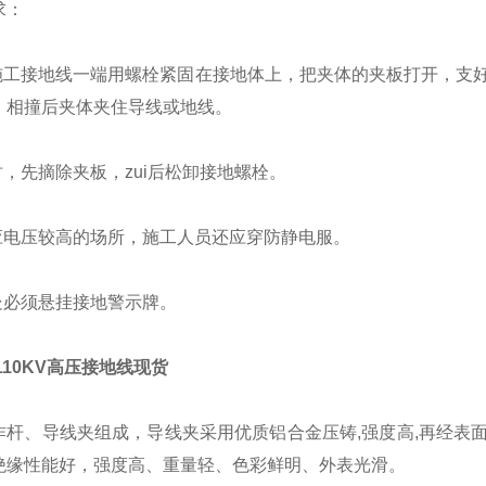
求：
将施工接地线一端用螺栓紧固在接地体上，把夹体的夹板打开，支
，相撞后夹体夹住导线或地线。
时，先摘除夹板，zui后松卸接地螺栓。
感应电压较高的场所，施工人员还应穿防静电服。
处必须悬挂接地警示牌。
-110KV高压接地线现货
作杆、导线夹组成，导线夹采用优质铝合金压铸,强度高,再经表
绝缘性能好，强度高、重量轻、色彩鲜明、外表光滑。