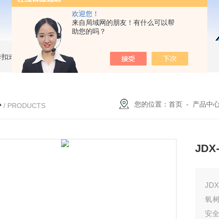
欢迎您！
来自局域网的朋友！有什么可以帮
助您的吗？
簧卡扣式接地棒
JDX-WL圆口螺旋式（猴头式）接地棒
JDX-S双舌式接地棒价格
心
您的位置：
首页
-
产品中
/ PRODUCTS
JD
JD
氧
安