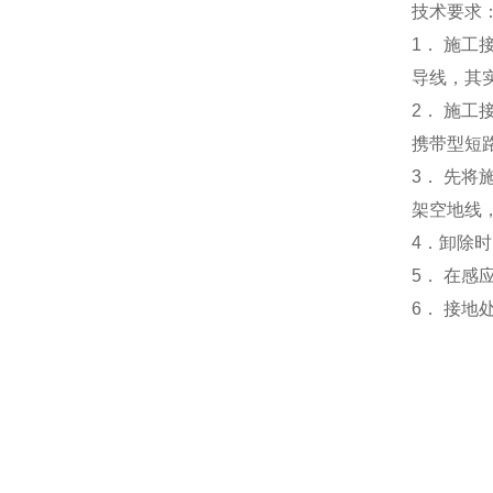
技术要求
1． 施
导线，其
2． 施工
携带型短
3． 先
架空地线
4．
卸除时
5． 在
6． 接地