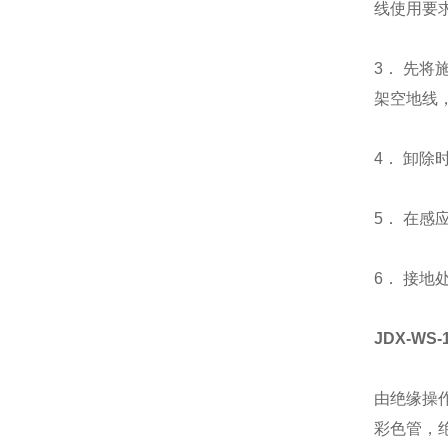
线使用要
3． 先
架空地线
4． 卸除
5． 在
6． 接地
JDX-WS
由绝缘操
彩色管，