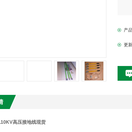
产
更
情
-110KV高压接地线现货