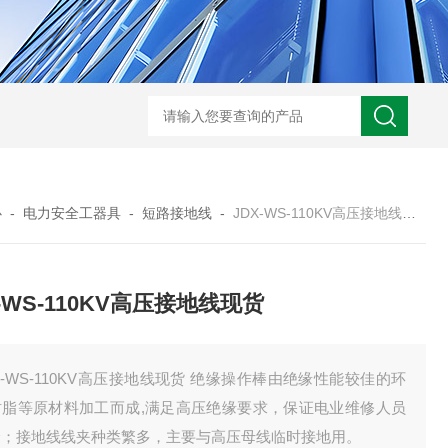
HD3400A接地电阻测试仪
S3010数字接地电阻测试仪现货
TH11E
心
-
电力安全工器具
-
短路接地线
-
JDX-WS-110KV高压接地线现货
X-WS-110KV高压接地线现货
X-WS-110KV高压接地线现货 绝缘操作棒由绝缘性能较佳的环
树脂等原材料加工而成,满足高压绝缘要求，保证电业维修人员
全；接地线线夹种类繁多，主要与高压母线临时接地用。