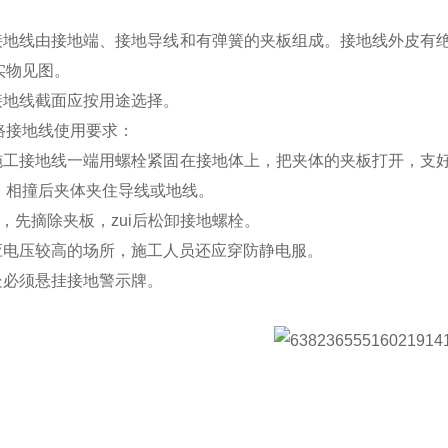
：
工接地线由接地端、接地导线和有弹簧的夹板组成。接地线外皮有
实物见图。
接地线截面应按用途选择。
路接地线使用要求：
将施工接地线一端用螺栓紧固在接地体上，把夹体的夹板打开，支
，相撞后夹体夹住导线或地线。
，先摘除夹板，zui后松卸接地螺栓。
感应电压较高的场所，施工人员还应穿防静电服。
处必须悬挂接地警示牌。