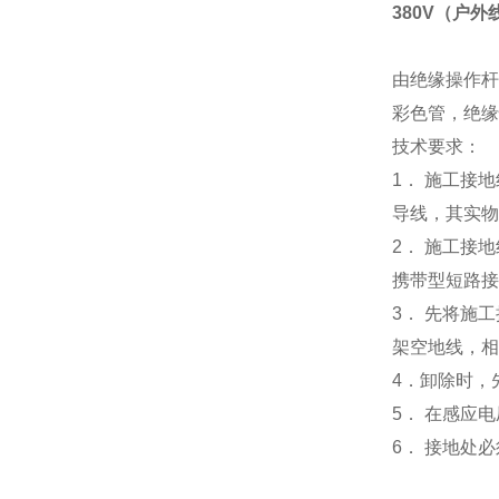
380V（户
由绝缘操作杆
彩色管，绝缘
技术要求：
1． 施工接
导线，其实物
2． 施工接
携带型短路接
3． 先将施
架空地线，相
4．
卸除时，
5． 在感应
6． 接地处