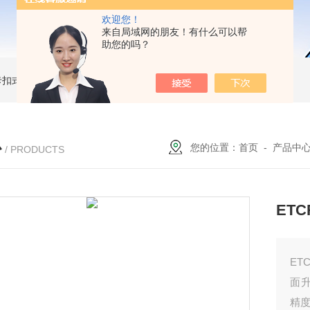
欢迎您！
来自局域网的朋友！有什么可以帮
助您的吗？
簧卡扣式接地棒
JDX-WL圆口螺旋式（猴头式）接地棒
JDX-S双舌式接地棒价格
心
您的位置：
首页
-
产品中
/ PRODUCTS
ET
ET
面
精