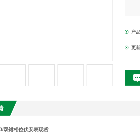
产
更
情
000/双钳相位伏安表现货