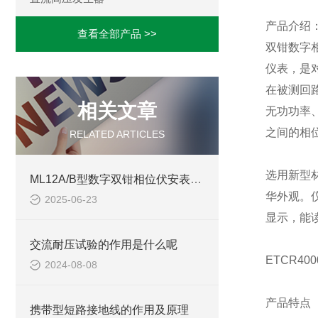
产品介绍
查看全部产品 >>
双钳数字
仪表，是
在被测回
相关文章
无功功率
之间的相
RELATED ARTICLES
选用新型
ML12A/B型数字双钳相位伏安表的精度是多少
华外观。仪
2025-06-23
显示，能
交流耐压试验的作用是什么呢
ETCR4
2024-08-08
产品特点
携带型短路接地线的作用及原理