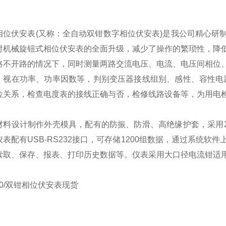
：
相位伏安表(又称：全自动双钳数字相位伏安表)是我公司精心研
对机械旋钮式相位伏安表的全面升级，减少了操作的繁琐性，降
路不开路的情况下，同时测量两路交流电压、电流、电压间相位
、视在功率、功率因数等，判别变压器接线组别、感性、容性电
位关系，检查电度表的接线正确与否，检修线路设备等，为用电
材料设计制作外壳模具，配有的防振、防滑、高绝缘护套，采用2
表配有USB-RS232接口，可存储1200组数据，通过系统
读取、保存、报表、打印历史数据等。仪表采用大口径电流钳适
000/双钳相位伏安表现货