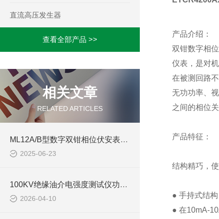
直流高压发生器
产品介绍：
查看全部产品 >>
双钳数字相位
仪表，是对机
在被测回路不
相关文章
无功功率、视
之间的相位关
RELATED ARTICLES
产品特征：
ML12A/B型数字双钳相位伏安表的精度是多少
2025-06-23
结构精巧，使
100KV绝缘油介电强度测试仪功能介绍
● 手持式结构
2026-04-10
● 在10mA