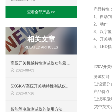
产品特性
查看全部产品 >>
1、自动
2、动作
3、汉字
相关文章
4、开关
5、LED
RELATED ARTICLES
高压开关机械特性测试仪功能及使用
220V开
2026-08-03
测试功能:
(1)设
SXGK-V高压开关动特性测试仪试验方案
产品特点
2026-07-16
(1)汉字
(2)中
智能等电位测试仪的使用方法