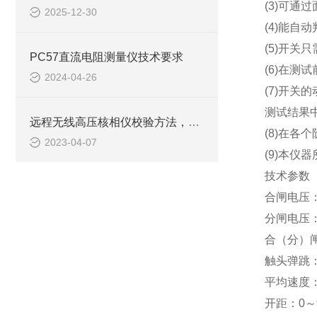
(3)可通
2025-12-30
(4)能自
(5)开关
PC57直流电阻测量仪技术要求
(6)在测
2024-04-26
(7)开关
测试结果
远程无线高压核相仪校验方法，值得收藏！
(8)在
2023-04-07
(9)本仪
技术参数
合闸电压：≌
分闸电压：≌
合（分）闸
触头弹跳：0
平均速度：0
开距：0～9