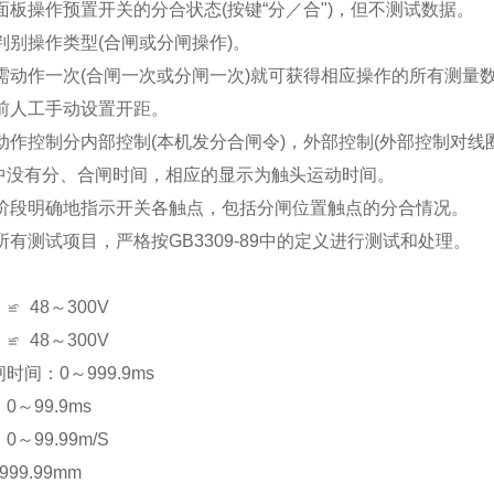
过面板操作预置开关的分合状态(按键“分／合")，但不测试数据。
动判别操作类型(合闸或分闸操作)。
只需动作一次(合闸一次或分闸一次)就可获得相应操作的所有测量
试前人工手动设置开距。
的动作控制分内部控制(本机发分合闸令)，外部控制(外部控制对
中没有分、合闸时间，相应的显示为触头运动时间。
各个阶段明确地指示开关各触点，包括分闸位置触点的分合情况。
器所有测试项目，严格按GB3309-89中的定义进行测试和处理。
 48～300V
 48～300V
时间：0～999.9ms
～99.9ms
～99.99m/S
99.99mm