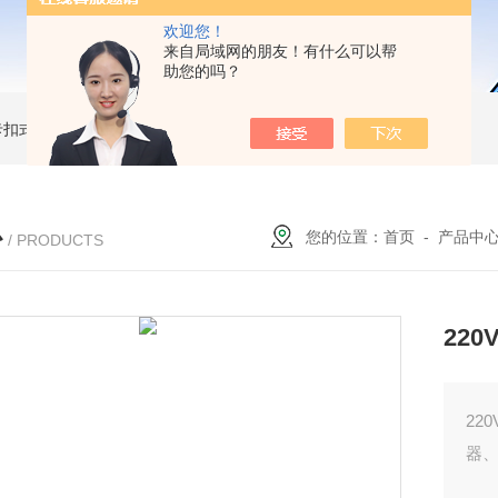
欢迎您！
来自局域网的朋友！有什么可以帮
助您的吗？
簧卡扣式接地棒
JDX-WL圆口螺旋式（猴头式）接地棒
JDX-S双舌式接地棒价格
心
您的位置：
首页
-
产品中
/ PRODUCTS
22
2
器、