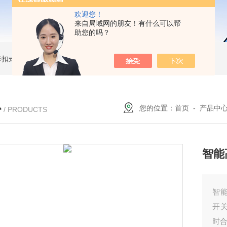
欢迎您！
来自局域网的朋友！有什么可以帮
助您的吗？
簧卡扣式接地棒
JDX-WL圆口螺旋式（猴头式）接地棒
JDX-S双舌式接地棒价格
心
您的位置：
首页
-
产品中
/ PRODUCTS
智能
智能
开关
时