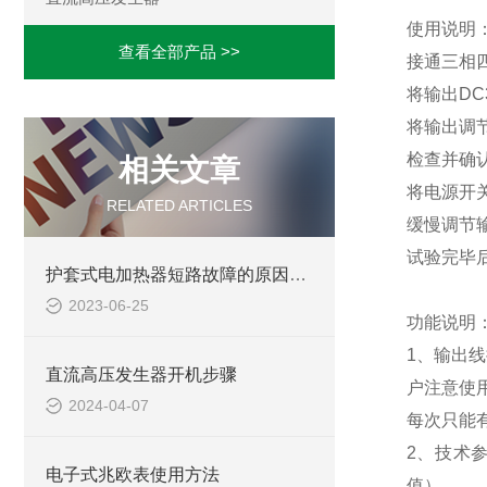
使用说明
查看全部产品 >>
接通三相四
将输出DC
将输出调
检查并确
相关文章
将电源开
RELATED ARTICLES
缓慢调节
试验完毕
护套式电加热器短路故障的原因是什么
2023-06-25
功能说明
1、输出线
直流高压发生器开机步骤
户注意使
2024-04-07
每次只能
2、技术
电子式兆欧表使用方法
值），