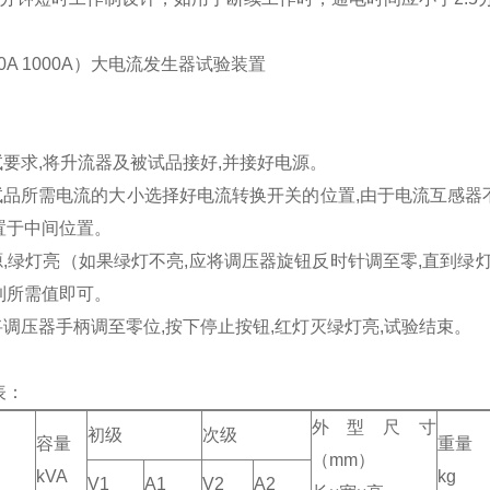
00A 1000A）大电流发生器试验装置
：
试要求,将升流器及被试品接好,并接好电源。
试品所需电流的大小选择好电流转换开关的位置,由于电流互感器不
置于中间位置。
源,绿灯亮（如果绿灯不亮,应将调压器旋钮反时针调至零,直到绿灯
到所需值即可。
将调压器手柄调至零位,按下停止按钮,红灯灭绿灯亮,试验结束。
表：
外型尺寸
初级
次级
容量
重量
（mm）
kVA
kg
V1
A1
V2
A2