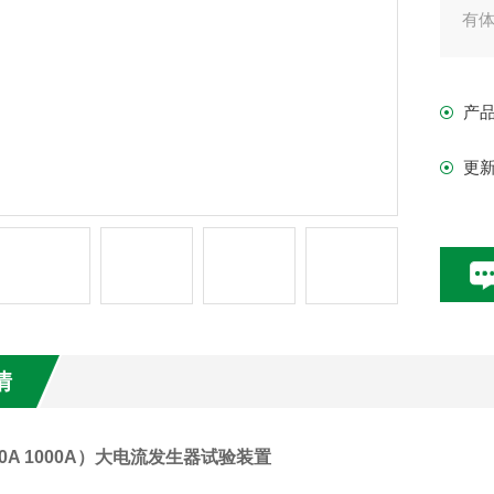
有
产
更
情
00A 1000A）大电流发生器试验装置