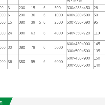
长×宽×高
00
3
200
15
6
500
330×238×450
28
000
6
200
30
6
1000
400×280×500
50
500
15
380
39．5
6
2500
500×330×690
95
000
24
380
63
6
4000
540×350×720
110
600×430×900
145
000
30
380
79
6
5000
300×500×500
135
600×430×900
150
000
36
380
95
6
6000
300×500×500
140
询