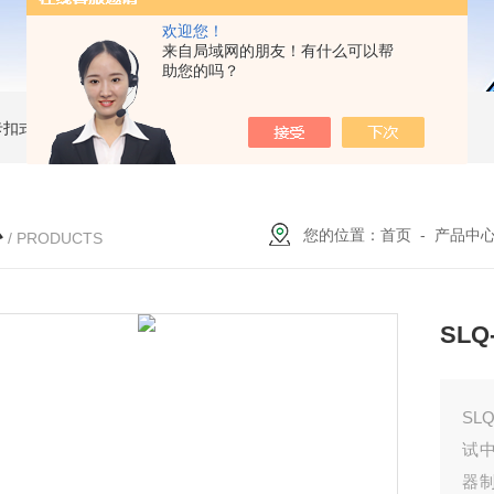
欢迎您！
来自局域网的朋友！有什么可以帮
助您的吗？
簧卡扣式接地棒
JDX-WL圆口螺旋式（猴头式）接地棒
JDX-S双舌式接地棒价格
心
您的位置：
首页
-
产品中
/ PRODUCTS
SL
SL
试
器