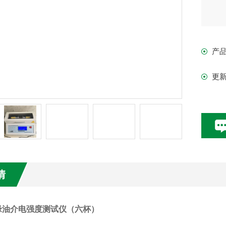
产
更
情
绝缘油介电强度测试仪（六杯）