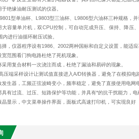
用于绝缘油耐压测试的仪器。
9801型单油杯、L9803型三油杯、L9806型六油杯三种规
用大容量单片机，双CPU控制，可自动完成升压、保持、降压
V范围内进行油循环耐压试验。
择，仪器程序设有1986、2002两种国标和自定义设置，能适
设宽范围看门狗电路杜绝了死机现象。
杯采用复合材料一次浇注而成，杜绝了漏油和易碎的现象。
的高压端采样设计让测试值直接进入A/D转换器，避免了在模拟
数发生器，工频正弦波畸变小，频率稳定，避免了直接使用电网
部具有过流、过压、短路保护等功能，并具有*的抗干扰能力，电
液晶显示，中文菜单操作界面，面板式高速打印机，可实现良好
询