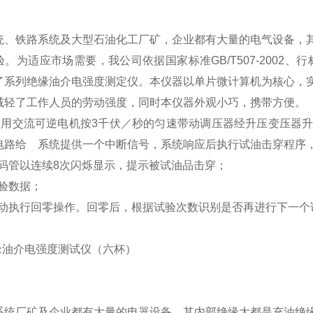
：
统、铁路系统及大型石油化工厂矿，企业都有大量的电气设备，
。为适应市场需要，我公司依据国家标准GB/T507-2002、行标DL4
了系列绝缘油介电强度测定仪。本仪器以单片微计算机为核心，
减轻了工作人员的劳动强度，同时本仪器外观小巧，携带方便。
用交流可逆电机按3千伏／秒的匀速带动调压器经升压变压器升
电路给 系统提供一个中断信号，系统响应后执行试油击穿程序
码管以连续8次闪烁显示，提示被试油品击穿；
验数据；
动执行回零操作。回零后，根据试验次数识别是否再进行下一个
绝缘油介电强度测试仪（六杯）
：
系统厂矿及企业都有大量的电器设备。其内部绝缘大都是充油绝