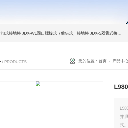
簧卡扣式接地棒
JDX-WL圆口螺旋式（猴头式）接地棒
JDX-S双舌式接地棒价格
心
您的位置：
首页
-
产品中
/ PRODUCTS
L9
L9
并
式