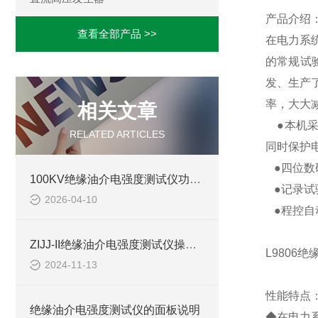
产品介绍
查看全部产品 >>
在电力系
的常规试验
发、生产
率，大大
相关文章
●本机采
RELATED ARTICLES
同时保护
●四位数
100KV绝缘油介电强度测试仪功能介绍
●记录试
2026-04-10
●程控自
ZIJJ-II绝缘油介电强度测试仪操作步骤
L9806
2024-11-13
性能特点
绝缘油介电强度测试仪的面板说明
◆在电力