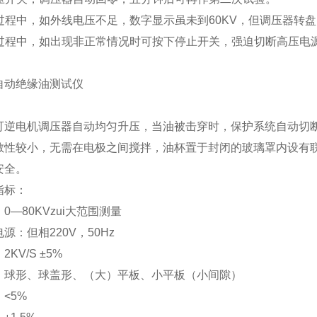
验过程中，如外线电压不足，数字显示虽未到60KV，但调压器转
试验过程中，如出现非正常情况时可按下停止开关，强迫切断高压电
自动绝缘油测试仪
可逆电机调压器自动均匀升压，当油被击穿时，保护系统自动切
散性较小，无需在电极之间搅拌，油杯置于封闭的玻璃罩内设有
安全。
指标：
0—80KVzui大范围测量
源：但相220V，50Hz
KV/S ±5%
：球形、球盖形、（大）平板、小平板（小间隙）
<5%