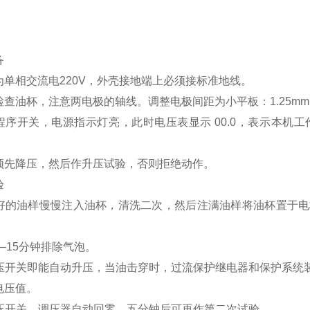
：
备
为单相交流电220V，外壳接地端上必须接标准地线。
查油杯，注意两电极的轴线。调整电极间距为小平板：1.25mm,
程序开关，电源指示灯亮，此时电压表显示 00.0，表示本机
须先降压，然后作升压试验，否则拒绝动作。
验
准备好的油样慢慢注入油杯，清洗二次，然后注满油样将油杯置于
。
10—15分钟排除气泡。
动升压开关即能自动升压，当油击穿时，过流保护继电器和保护系统
电压值。
动降压开关，调压器自动回零，五分钟后可再作第二次试验。