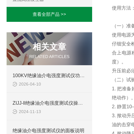
使用方法
查看全部产品 >>
（一）准
使用电源
仔细安全检
相关文章
合上电源
RELATED ARTICLES
度）。
升压前必
100KV绝缘油介电强度测试仪功能介绍
（二）试
2026-04-10
1. 把
绝动作）
ZIJJ-II绝缘油介电强度测试仪操作步骤
2. 静置
2024-11-13
3. 揿
油的击穿
绝缘油介电强度测试仪的面板说明
4. 揿