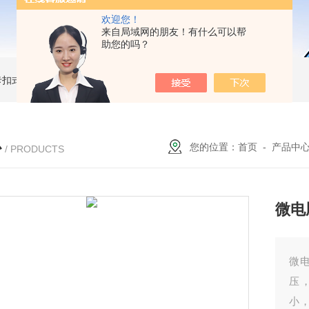
欢迎您！
来自局域网的朋友！有什么可以帮
助您的吗？
簧卡扣式接地棒
JDX-WL圆口螺旋式（猴头式）接地棒
JDX-S双舌式接地棒价格
心
您的位置：
首页
-
产品中
/ PRODUCTS
微电
微
压
小