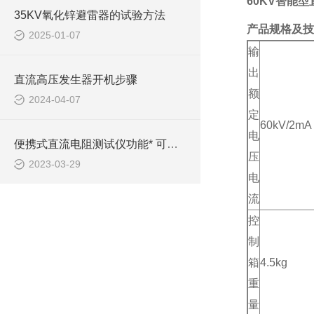
60KV智能
35KV氧化锌避雷器的试验方法
产品规格及技
2025-01-07
输
出
直流高压发生器开机步骤
额
2024-04-07
定
60kV/2mA
电
便携式直流电阻测试仪功能* 可控性多！
压
2023-03-29
电
流
控
制
箱
4.5kg
重
量