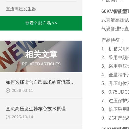
直流高压发生器
60KV智能
式直流高压试
查看全部产品 >>
气设备进行直
产品特征：
1、机箱采用
相关文章
2、采用中频
RELATED ARTICLES
3、采用电压
4、全量程平滑
如何选择适合自己需求的直流高压发生器？
5、升压电位
2026-03-11
6、0.75U
7、过压保护
直流高压发生器核心技术原理
8、倍压采用
2025-10-14
9、ZGF产品