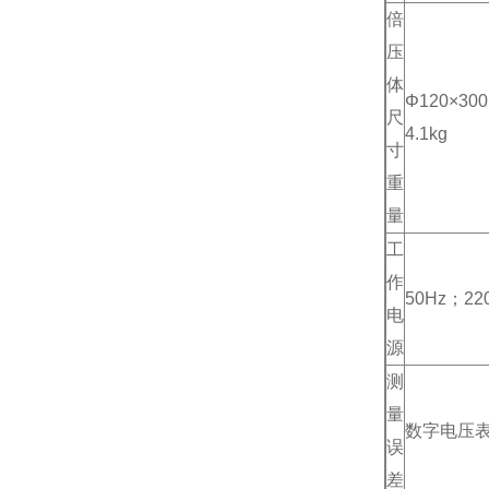
倍
压
体
Φ120×30
尺
4.1kg
寸
重
量
工
作
50Hz；22
电
源
测
量
数字电压表
误
差