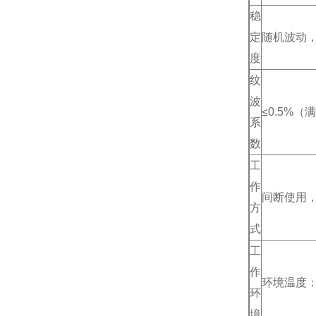
稳
定
随机波动，
度
纹
波
≤0.5%（
系
数
工
作
间断使用，
方
式
工
作
环境温度：
环
境