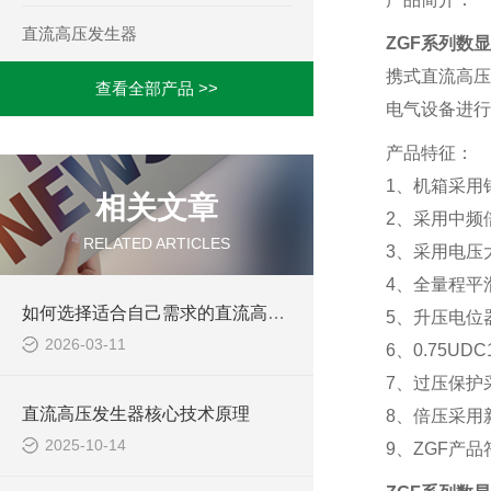
直流高压发生器
ZGF系列数
携式直流高压
查看全部产品 >>
电气设备进行
产品特征：
1、机箱采用
相关文章
2、采用中频
RELATED ARTICLES
3、采用电压
4、全量程平滑
如何选择适合自己需求的直流高压发生器？
5、升压电位
2026-03-11
6、0.75U
7、过压保护
直流高压发生器核心技术原理
8、倍压采用
2025-10-14
9、ZGF产品