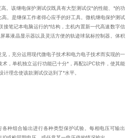
高。该继电保护测试仪既具有大型测试仪*的性能、*的功
比高。是继保工作者得心应手的好工具。微机继电保护测试
联接笔记本电脑运行的*结构，主机内置新一代高速数字信
大屏幕液晶显示器以及灵活方便的轨迹球鼠标控制器。体积
意见，充分运用现代微电子技术和电力电子技术而实现的一
技术，单机独立运行功能已十分*，再配以PC软件，使其能
设计理念使该款测试仪达到了*水平。
进行各种组合输出进行各种类型保护试验。每相电压可输出
种3U0或检同期电压，或任意某一电压值的情况输出。