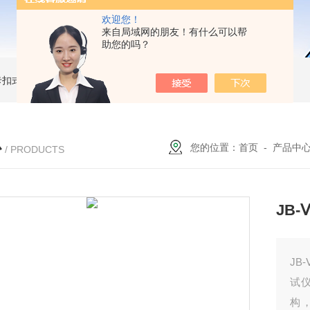
欢迎您！
来自局域网的朋友！有什么可以帮
助您的吗？
簧卡扣式接地棒
JDX-WL圆口螺旋式（猴头式）接地棒
JDX-S双舌式接地棒价格
心
您的位置：
首页
-
产品中
/ PRODUCTS
JB
JB
试
构