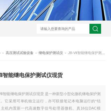
HD3400A接地电阻测试仪
S3010数字接地电阻测试仪现货
TH11E
心
-
高压测试试验设备
-
继电保护测试仪
-
JB-Ⅶ智能继电保护测试仪现货
-Ⅶ智能继电保护测试仪现货
-Ⅶ智能继电保护测试仪现货 是一种新型小型化微机继电保护测
仪。它采用可单机独立运行，亦可联接笔记本电脑运行的*结
，主机内置新一代高速数字信号处理器微机、真16位DAC模