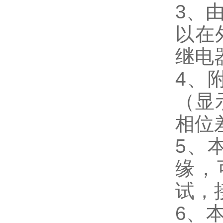
3、
以在
继电
4、
（显
相位
5、
缘，
试，
6、