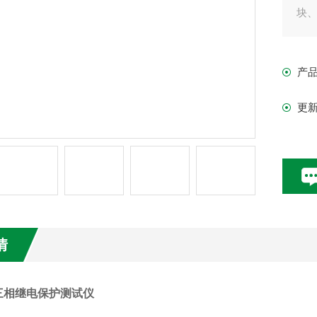
块
产
更
情
00三相继电保护测试仪