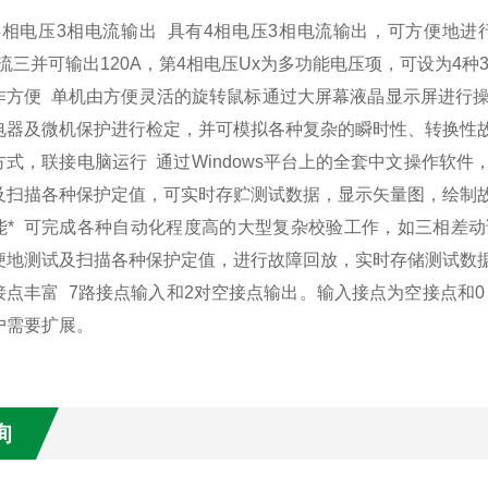
4相电压3相电流输出 具有4相电压3相电流输出，可方便地
电流三并可输出120A，第4相电压Ux为多功能电压项，可设为4
作方便 单机由方便灵活的旋转鼠标通过大屏幕液晶显示屏进行
电器及微机保护进行检定，并可模拟各种复杂的瞬时性、转换性
方式，联接电脑运行 通过Windows平台上的全套中文操作软
及扫描各种保护定值，可实时存贮测试数据，显示矢量图，绘制
能* 可完成各种自动化程度高的大型复杂校验工作，如三相差
便地测试及扫描各种保护定值，进行故障回放，实时存储测试数
接点丰富 7路接点输入和2对空接点输出。输入接点为空接点和0
户需要扩展。
询