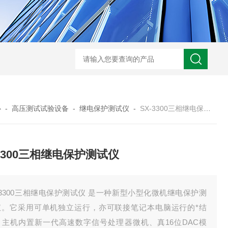
HD3400A接地电阻测试仪
S3010数字接地电阻测试仪现货
TH11E
心
-
高压测试试验设备
-
继电保护测试仪
-
SX-3300三相继电保护测试仪
-3300三相继电保护测试仪
-3300三相继电保护测试仪 是一种新型小型化微机继电保护测
仪。它采用可单机独立运行，亦可联接笔记本电脑运行的*结
，主机内置新一代高速数字信号处理器微机、真16位DAC模