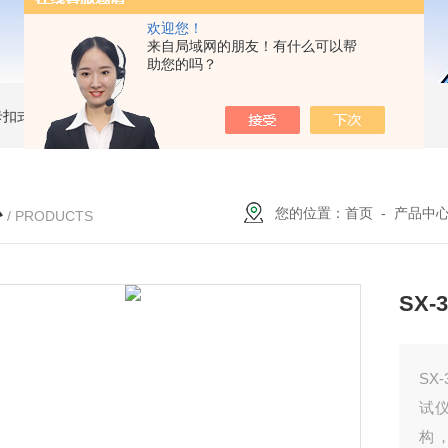
欢迎您！
来自局域网的朋友！有什么可以帮
助您的吗？
簧卡扣式接地棒
JDX-WL圆口螺旋式（猴头式）接地棒
JDX-S双舌式接地棒价格
心
您的位置：
首页
-
产品中
/ PRODUCTS
SX
SX
试
构