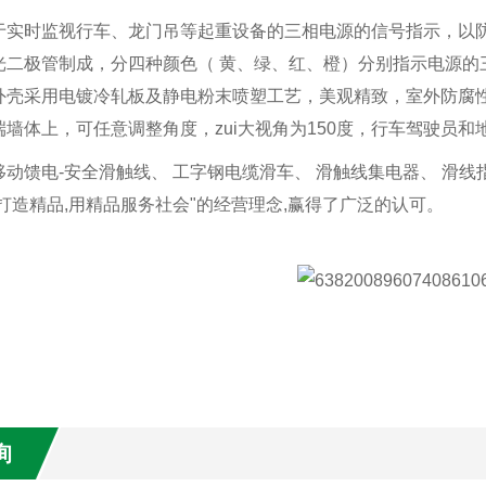
于实时监视行车、龙门吊等起重设备的三相电源的信号指示，以防
光二极管制成，分四种颜色（ 黄、绿、红、橙）分别指示电源的
外壳采用电镀冷轧板及静电粉末喷塑工艺，美观精致，室外防腐性
墙体上，可任意调整角度，zui大视角为150度，行车驾驶员和
动馈电-安全滑触线、 工字钢电缆滑车、 滑触线集电器、 滑线
打造精品,用精品服务社会"的经营理念,赢得了广泛的认可。
询