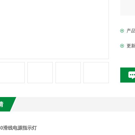
产
更
情
0*80滑线电源指示灯