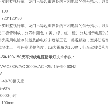
于实时监视行车、龙门吊等起重设备的三相电源的信号指示，以
100
20*120*80
于实时监视行车、龙门吊等起重设备的三相电源的信号指示，以防
光二极管制成，分四种颜色（ 黄、绿、红、橙）分别指示电源的
外壳采用电镀冷轧板及静电粉末喷塑工艺，美观精致，室外防腐性
墙体上，可任意调整角度，zui大视角为150度，行车驾驶员和
X-50-100-150天车滑线电源指示灯
技术参数：
AC380V/AC 3000V/AC +25/-15%50-60HZ
W
-40-70摄氏度
-90%
0000小时
100mm