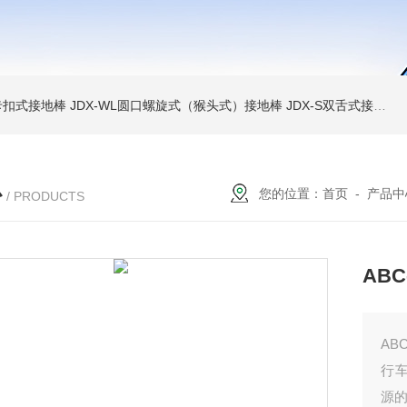
簧卡扣式接地棒
JDX-WL圆口螺旋式（猴头式）接地棒
JDX-S双舌式接地棒价格
心
您的位置：
首页
-
产品中
/ PRODUCTS
ABC
AB
行
源