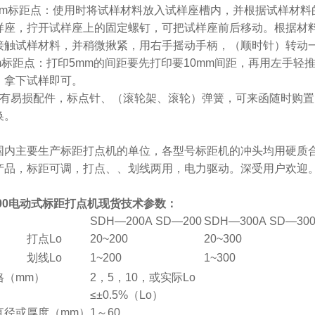
0mm标距点：使用时将试样材料放入试样座槽内，并根据试样材
样座，拧开试样座上的固定螺钉，可把试样座前后移动。根据材
接触试样材料，并稍微揪紧，用右手摇动手柄，（顺时针）转动
mm标距点：打印5mm的间距要先打印要10mm间距，再用左手
，拿下试样即可。
备有易损配件，标点针、（滚轮架、滚轮）弹簧，可来函随时购
换。
国内主要生产标距打点机的单位，各型号标距机的冲头均用硬质合
产品，标距可调，打点、、划线两用，电力驱动。深受用户欢迎
/300电动式标距打点机现货
技术参数：
SDH—200A
SD—200
SDH—300A
SD—30
打点Lo
20~200
20~300
划线Lo
1~200
1~300
格（mm）
2，5，10，或实际Lo
≤±0.5%（Lo）
直径或厚度（mm）
1～60