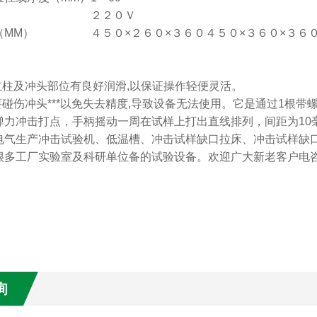
２２０Ｖ
（MM）
４５０×２６０×３６０
４５０×３６０×３６
:
立柱及冲头部位有良好润滑,以保证操作轻便灵活。
不要碰伤冲头***以免失去精度,导致设备无法使用。它是通过1根
力冲击打点，手柄摇动一周在试样上打出直线排列，间距为10毫米
电气生产冲击试验机、低温槽、冲击试样缺口拉床、冲击试样缺
很多工厂实验室及科研单位备的试验设备。欢迎广大新老客户电咨
询