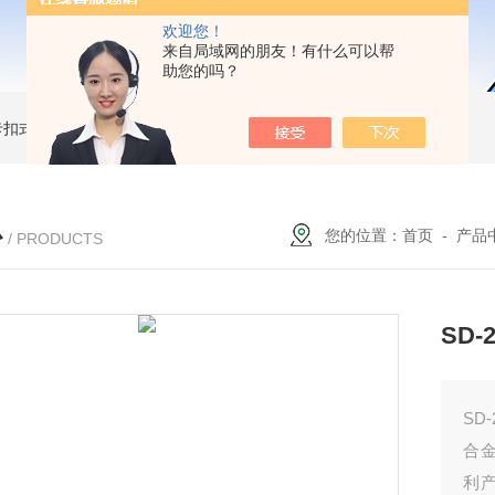
欢迎您！
来自局域网的朋友！有什么可以帮
助您的吗？
簧卡扣式接地棒
JDX-WL圆口螺旋式（猴头式）接地棒
JDX-S双舌式接地棒价格
心
您的位置：
首页
-
产品
/ PRODUCTS
SD
SD
合
利