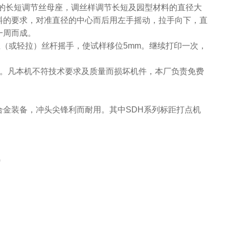
料的长短调节丝母座，调丝样调节长短及园型材料的直径大
料的要求，对准直径的中心而后用左手摇动，拉手向下，直
一周而成。
轻推（或轻拉）丝杆摇手，使试样移位5mm。继续打印一次，
置。凡本机不符技术要求及质量而损坏机件，本厂负责免费
金装备，冲头尖锋利而耐用。其中SDH系列标距打点机
。
0