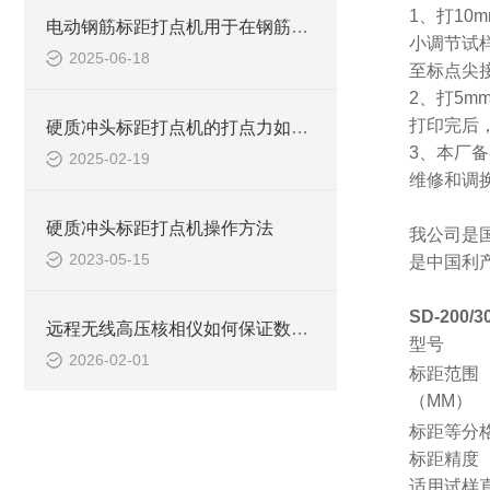
1、打1
电动钢筋标距打点机用于在钢筋、金属棒材
小调节试
2025-06-18
至标点尖
2、打5
打印完后
硬质冲头标距打点机的打点力如何调节
3、本厂
2025-02-19
维修和调
硬质冲头标距打点机操作方法
我公司是
2023-05-15
是中国利
SD-200
远程无线高压核相仪如何保证数据传输安全？
型号
2026-02-01
标距范围
（MM）
标距等分
标距精度
适用试样