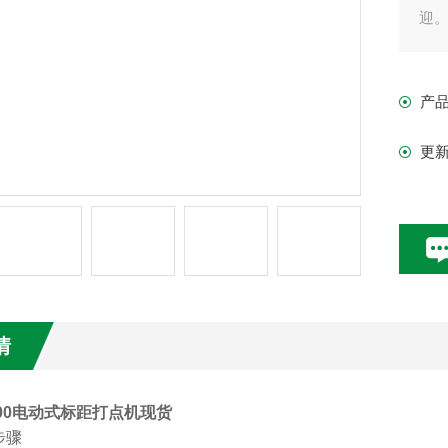
迎
产
更
情
/300电动式标距打点机现货
步骤