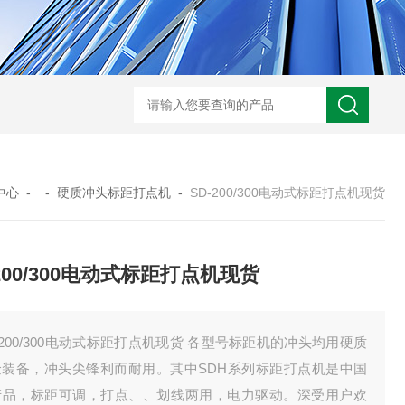
HD3400A接地电阻测试仪
S3010数字接地电阻测试仪现货
TH11E
中心
- -
硬质冲头标距打点机
-
SD-200/300电动式标距打点机现货
-200/300电动式标距打点机现货
-200/300电动式标距打点机现货 各型号标距机的冲头均用硬质
金装备，冲头尖锋利而耐用。其中SDH系列标距打点机是中国
产品，标距可调，打点、、划线两用，电力驱动。深受用户欢