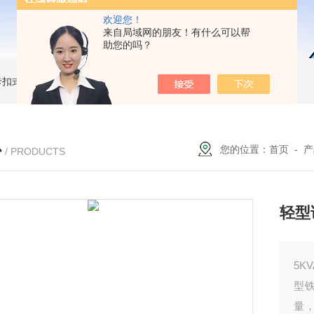
欢迎您！
来自局域网的朋友！有什么可以帮
助您的吗？
簧卡扣式接地棒
JDX-WL圆口螺旋式（猴头式）接地棒
JDX-S双舌式接地棒价格
心
您的位置：
首页
-
产
/ PRODUCTS
轻型
5K
型
量