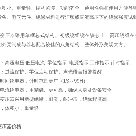
体积小、重量轻、结构紧凑、功能齐全，通用性强和使用方便等
设备、电气元件、绝缘材料进行汇频或直流高压下的绝缘强度试验
：
变压器采用单框芯式结构。初级绕组绕在铁芯上、高压绕组在
的外壳制成与器芯配合较佳的八角结构，整体外形美观大方。
：高压电压 低压电流 零位指示 电源指示 工作指示 计时指示
能：过流保护、零位启动保护、声光语言报警提醒
时间继电器，计时范围更广（1S～99H）
型电流继电器，更精确、更可靠，确保人身及设备安全
验变压器采用新型绝缘，耐潮，耐冲击，绝缘程度高
理，体积小，重量轻
变压器价格