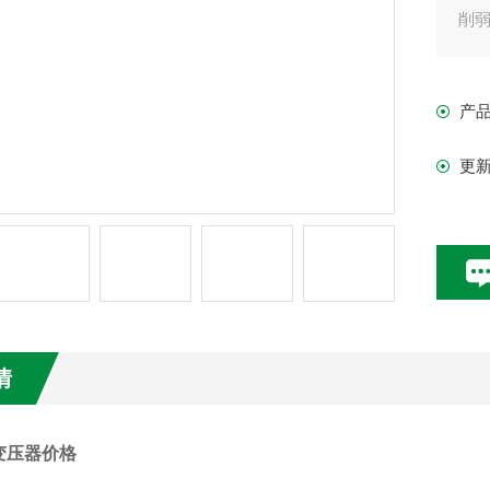
削
产
更
情
变压器价格