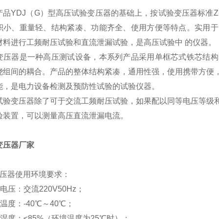
品YDJ（G）型高压试验变压器的基础上，按试验变压器标准ZB
积小、重量轻、结构紧凑、功能齐全、使用方便等特点。实用于
材料进行工频耐压试验和直流泄漏试验，是高压试验中 的仪器。
变压器是一种高压测试设备，本系列产品采用单框芯式铁芯结构
绕组间的耦合。产品的整体结构紧凑，通用性强，使用携带方便
能，是电力设备检测及预防性试验的试验仪器。
试验变压器除了可于交流工频耐压试验，如果配以同等电压等级
验装置，可以测量高压直流泄漏电流。
变压器厂家
变压器使用环境要求：
电压：交流220V50Hz；
境温度：-40℃～40℃；
对湿度：≤85%（环境温度为25℃时）；