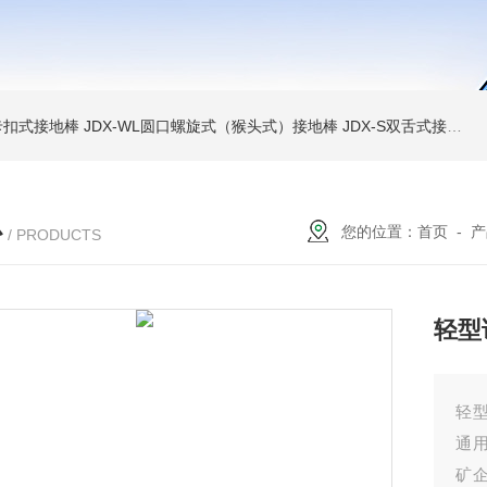
簧卡扣式接地棒
JDX-WL圆口螺旋式（猴头式）接地棒
JDX-S双舌式接地棒价格
心
您的位置：
首页
-
产
/ PRODUCTS
轻型
轻
通
矿