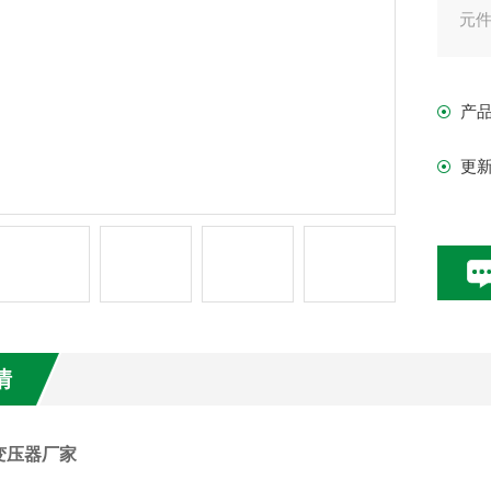
元
产
更
情
变压器厂家