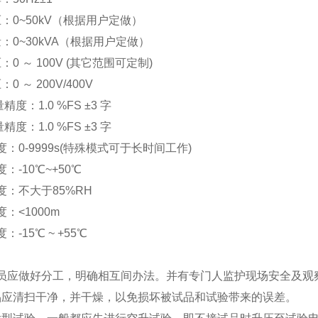
0~50kV（根据用户定做）
0~30kVA（根据用户定做）
0 ～ 100V (其它范围可定制)
 ～ 200V/400V
：1.0 %FS ±3 字
：1.0 %FS ±3 字
0-9999s(特殊模式可于长时间工作)
-10℃~+50℃
：不大于85%RH
<1000m
15℃ ~ +55℃
人员应做好分工，明确相互间办法。并有专门人监护现场安全及观
品应清扫干净，并干燥，以免损坏被试品和试验带来的误差。