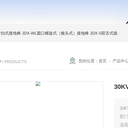
簧卡扣式接地棒
JDX-WL圆口螺旋式（猴头式）接地棒
JDX-S双舌式接地棒价格
心
您的位置：
首页
-
产品中
/ PRODUCTS
30
30
部
流