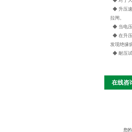
◆ 对丁
◆ 升压
拉闸。
◆ 当电压
◆ 在升
发现绝缘
◆ 耐压
在线咨
您的