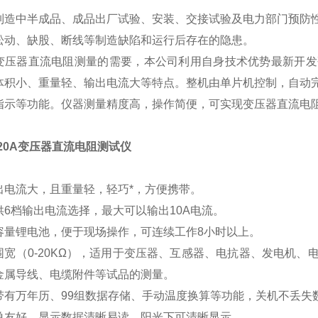
制造中半成品、成品出厂试验、安装、交接试验及电力部门预防
松动、缺股、断线等制造缺陷和运行后存在的隐患。
变压器直流电阻测量的需要，本公司利用自身技术优势最新开发
体积小、重量轻、输出电流大等特点。整机由单片机控制，自动
指示等功能。仪器测量精度高，操作简便，可实现变压器直流电
-20A变压器直流电阻测试仪
输出电流大，且重量轻，轻巧*，方便携带。
供6档输出电流选择，最大可以输出10A电流。
大容量锂电池，便于现场操作，可连续工作8小时以上。
范围宽（0-20KΩ），适用于变压器、互感器、电抗器、发电机
金属导线、电缆附件等试品的测量。
器带有万年历、99组数据存储、手动温度换算等功能，关机不丢失
简单友好，显示数据清晰易读，阳光下可清晰显示。