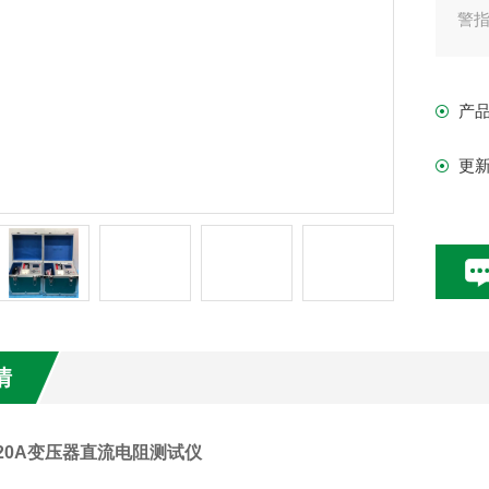
警
产
更
情
-20A变压器直流电阻测试仪