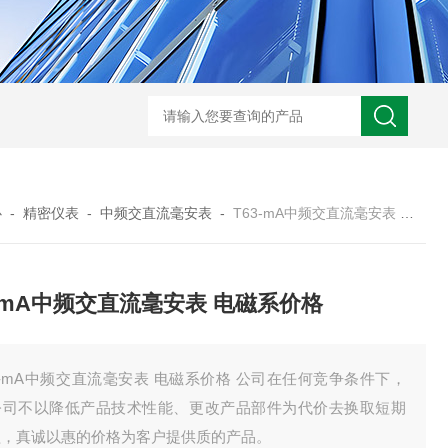
HD3400A接地电阻测试仪
S3010数字接地电阻测试仪现货
TH11E
心
-
精密仪表
-
中频交直流毫安表
-
T63-mA中频交直流毫安表 电磁系价格
3-mA中频交直流毫安表 电磁系价格
3-mA中频交直流毫安表 电磁系价格 公司在任何竞争条件下，
公司不以降低产品技术性能、更改产品部件为代价去换取短期
益，真诚以惠的价格为客户提供质的产品。