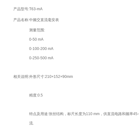
产品型号:
T63-mA
产品名称:
中频交直流毫安表
测量范围:
0-50 mA
0-100-200 mA
0-250-500 mA
相关说明:
外形尺寸:210×152×90mm
精度:0.5
特点及用途:张丝结构，标尺长度为110 mm，供直流电路和频率45-65
流.