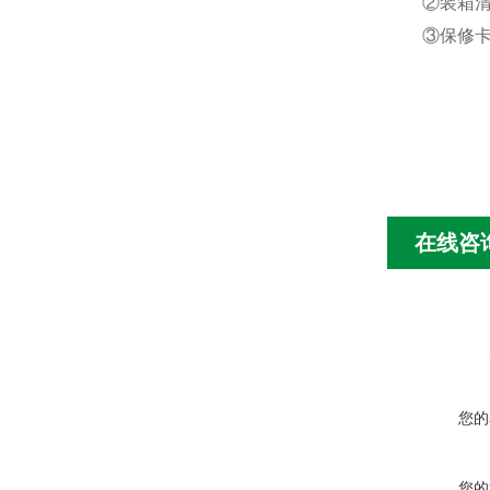
②装箱清
③保修
在线咨
您的
您的