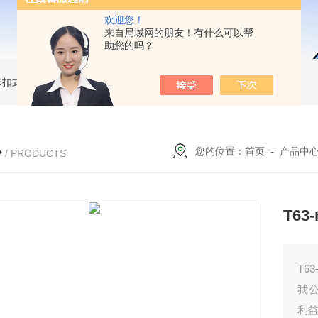
欢迎您！
来自局域网的朋友！有什么可以帮
助您的吗？
簧卡扣式接地棒
JDX-WL圆口螺旋式（猴头式）接地棒
JDX-S双舌式接地棒价格
心
您的位置：
首页
-
产品中
/ PRODUCTS
T6
T6
我
利